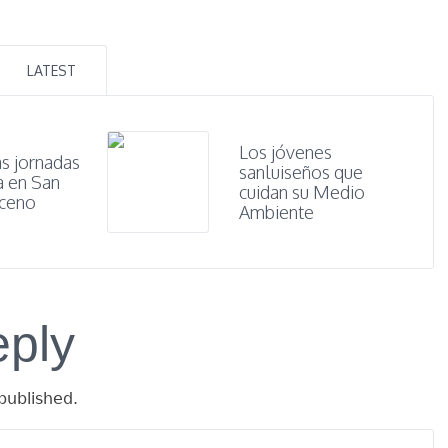
LATEST
Los jóvenes
as jornadas
sanluiseños que
a en San
cuidan su Medio
aceno
Ambiente
eply
published.