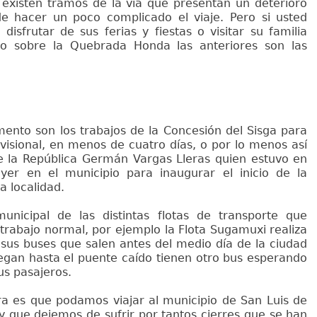
 existen tramos de la vía que presentan un deterioro
e hacer un poco complicado el viaje. Pero si usted
disfrutar de sus ferias y fiestas o visitar su familia
so sobre la Quebrada Honda las anteriores son las
mento son los trabajos de la Concesión del Sisga para
ovisional, en menos de cuatro días, o por lo menos así
de la República Germán Vargas Lleras quien estuvo en
 ayer en el municipio para inaugurar el inicio de la
a localidad.
unicipal de las distintas flotas de transporte que
 trabajo normal, por ejemplo la Flota Sugamuxi realiza
 sus buses que salen antes del medio día de la ciudad
llegan hasta el puente caído tienen otro bus esperando
us pasajeros.
 es que podamos viajar al municipio de San Luis de
y que dejemos de sufrir por tantos cierres que se han