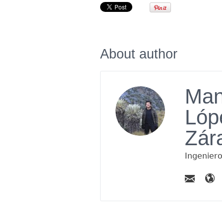
About author
Man
Lóp
Zár
Ingenier