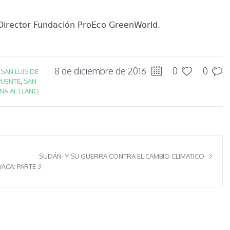
 Director Fundación ProEco GreenWorld.
8 de diciembre de 2016
0
0
N
SAN LUIS DE
PUENTE
,
SAN
RNA AL LLANO
SUDÁN- Y SU GUERRA CONTRA EL CAMBIO CLIMATICO
ACA: PARTE 3