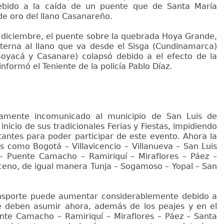
bido a la caída de un puente que de Santa María
de oro del llano Casanareño.
e diciembre, el puente sobre la quebrada Hoya Grande,
terna al llano que va desde el Sisga (Cundinamarca)
 Boyacá y Casanare) colapsó debido a el efecto de la
nformó el Teniente de la policía Pablo Díaz.
amente incomunicado al municipio de San Luis de
inicio de sus tradicionales Ferias y Fiestas, impidiendo
itantes para poder participar de este evento. Ahora la
s como Bogotá – Villavicencio – Villanueva – San Luis
– Puente Camacho – Ramiriquí – Miraflores – Páez –
ceno, de igual manera Tunja – Sogamoso – Yopal – San
ansporte puede aumentar considerablemente debido a
e deben asumir ahora, además de los peajes y en el
ente Camacho – Ramiriquí – Miraflores – Páez – Santa