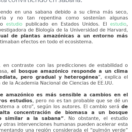
tiendo en una sabana debido a su clima más seco,
ria y no tan repentina como sostenían algunas
estudio
estudio
vo
publicado en Estados Unidos. El
,
vestigadora de Biología de la Universidad de Harvard,
idual de plantas amazónicas a un entorno más
stimaban efectos en todo el ecosistema.
, en contraste con las predicciones de estabilidad o
masa,
el bosque amazónico responde a un clima
diata, pero gradual y heterogénea
”, explica el
ta de la Academia Nacional de Ciencias de EE.UU.
ue amazónico es más sensible a cambios en el
ros estudios
, pero no es tan probable que se dé un
stema a otro”, según los autores. El cambio será
de
lta concentración de biomasa a un bosque
so similar a la sabana”
. No obstante, el estudio
 y otras intervenciones humanas pueden acelerar esta
rimentando una región considerada el “pulmón verde”