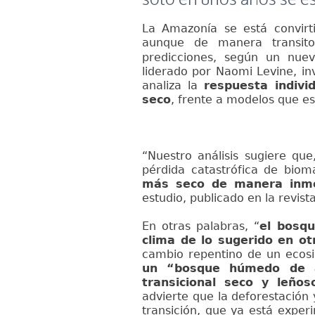
La Amazonía se está convir
aunque de manera transito
predicciones, según un nue
liderado por Naomi Levine, in
analiza la
respuesta indiv
seco
, frente a modelos que e
“Nuestro análisis sugiere que
pérdida catastrófica de bio
más seco de manera inme
estudio, publicado en la revis
En otras palabras, “
el bosq
clima de lo sugerido en ot
cambio repentino de un ecosi
un “bosque húmedo de a
transicional seco y leño
advierte que la deforestación
transición, que ya está expe