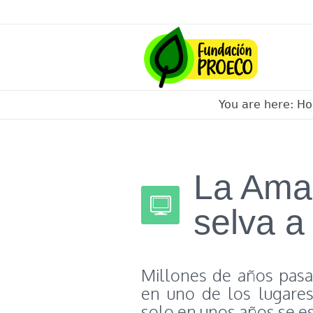
You are here:
H
La Ama
selva a
Millones de años pasa
en uno de los lugares
solo en unos años se e