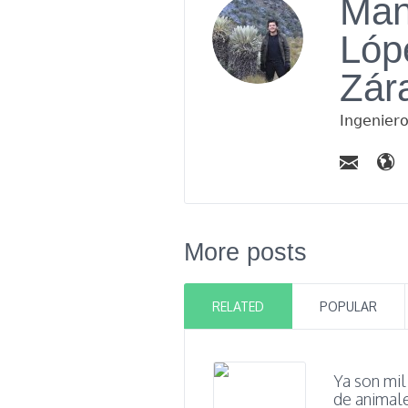
Man
Lóp
Zár
Ingenier
More posts
RELATED
POPULAR
Ya son mil
de animal