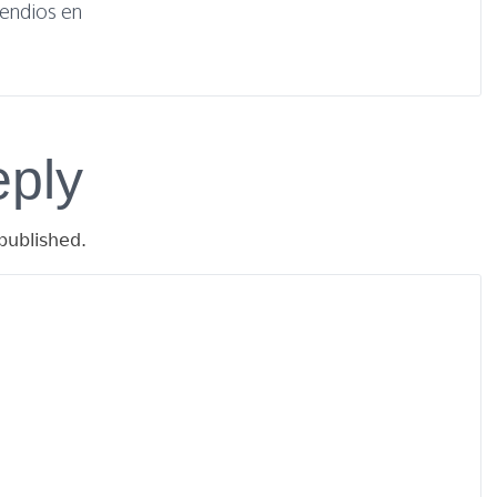
cendios en
eply
published.