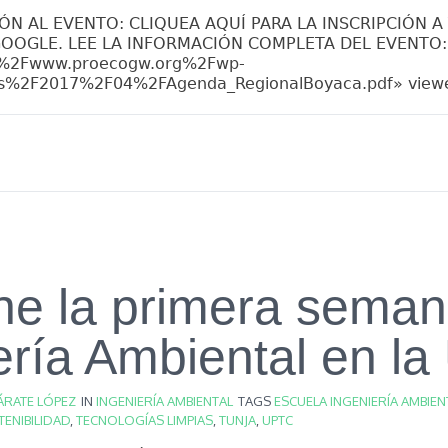
IÓN AL EVENTO: CLIQUEA AQUÍ PARA LA INSCRIPCIÓN A
OGLE. LEE LA INFORMACIÓN COMPLETA DEL EVENTO: [
%2Fwww.proecogw.org%2Fwp-
s%2F2017%2F04%2FAgenda_RegionalBoyaca.pdf» viewe
ne la primera sema
ería Ambiental en l
ÁRATE LÓPEZ
IN
INGENIERÍA AMBIENTAL
TAGS
ESCUELA INGENIERÍA AMBIEN
ENIBILIDAD
,
TECNOLOGÍAS LIMPIAS
,
TUNJA
,
UPTC