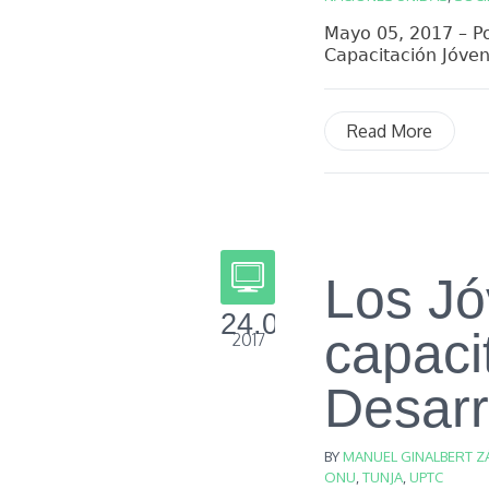
Mayo 05, 2017 – Po
Capacitación Jóvene
Read More
Los J
24.04
capaci
2017
Desarr
BY
MANUEL GINALBERT Z
ONU
,
TUNJA
,
UPTC