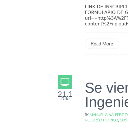
LINK DE INSCRIPC
FORMULARIO DE GO
url=»http%3A%2F
content%2Fupload
Read More
Se vie
21.10
Ingeni
2016
BY
MANUEL GINALBERT Z
RECURSO HÍDRICO
,
SOST