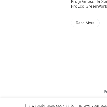
Prográmese, la Se
ProEco GreenWorld 
Read More
F
This website uses cookies to improve your exp