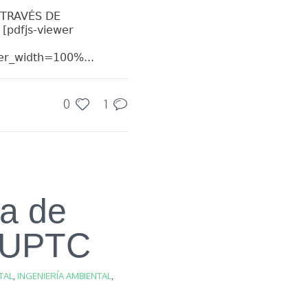
 TRAVÉS DE
pdfjs-viewer
r_width=100%...
0
1
na de
a UPTC
TAL
,
INGENIERÍA AMBIENTAL
,