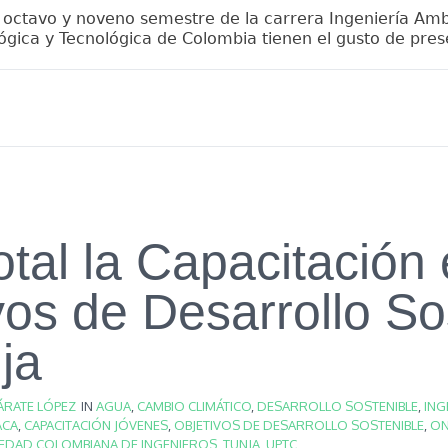
 octavo y noveno semestre de la carrera Ingeniería Amb
gica y Tecnológica de Colombia tienen el gusto de prese
otal la Capacitación
vos de Desarrollo So
ja
ÁRATE LÓPEZ
IN
AGUA
,
CAMBIO CLIMÁTICO
,
DESARROLLO SOSTENIBLE
,
ING
ACA
,
CAPACITACIÓN JÓVENES
,
OBJETIVOS DE DESARROLLO SOSTENIBLE
,
O
EDAD COLOMBIANA DE INGENIEROS
,
TUNJA
,
UPTC