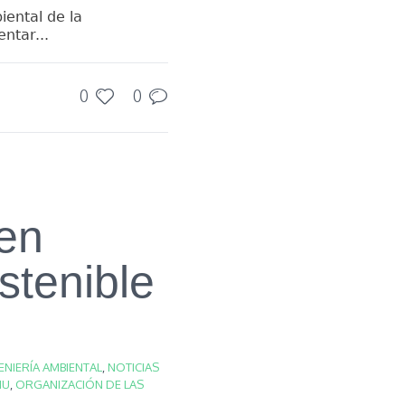
iental de la
ntar...
0
0
 en
stenible
ENIERÍA AMBIENTAL
,
NOTICIAS
NU
,
ORGANIZACIÓN DE LAS