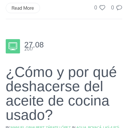
0
0
Read More
27.08
2017
¿Cómo y por qué
deshacerse del
aceite de cocina
usado?
BY
MANUEL GINALBERT ZÁRATE LÓPEZ
IN
AGUA
,
BOYACÁ
,
LAS 4 R'S
,