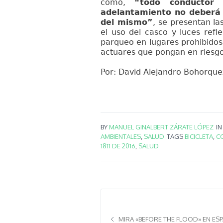
como,
“todo conductor
adelantamiento no deberá 
del mismo”
, se presentan l
el uso del casco y luces refl
parqueo en lugares prohibidos
actuares que pongan en riesgo 
Por: David Alejandro Bohorque
BY
MANUEL GINALBERT ZÁRATE LÓPEZ
I
AMBIENTALES
,
SALUD
TAGS
BICICLETA
,
C
1811 DE 2016
,
SALUD
MIRA «BEFORE THE FLOOD» EN ES