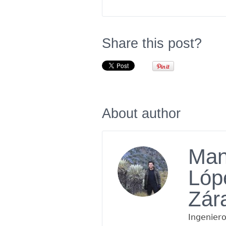
Share this post?
About author
Man
Lóp
Zár
Ingenier