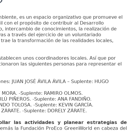
?
biente, es un espacio organizativo que promueve el
il con el propósito de contribuir al Desarrollo
go, intercambio de conocimientos, la realización de
vas a través del ejercicio de un voluntariado
trae la transformación de las realidades locales,
stablecen unos coordinadores locales. Así que por
ionaron las siguientes personas para representar el
nes: JUAN JOSÉ ÁVILA ÁVILA – Suplente: HUGO
Y MORA. -Suplente: RAMIRO OLMOS.
RILÚ PIÑEROS. -Suplente: ANA FANDIÑO.
NANDO TOLOSA. -Suplente: KEVIN GARCÍA.
 ZÁRATE. -Suplente: DORELY ZÁRATE.
ollar las actividades y planear estrategias de
demás la Fundación ProEco GreenWorld en cabeza del