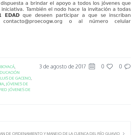
dispuesta a brindar el apoyo a todos los jóvenes que
iniciativa. También el nodo hace la invitación a todas
R EDAD
que deseen participar a que se inscriban
eo
contacto@proecogw.org
o al número celular
3 de agosto de 2017
0
0
N
BOYACÁ
,
EDUCACIÓN
 LUIS DE GACENO
,
IA
,
JÓVENES DE
RED JÓVENES DE
 PLAN DE ORDENAMIENTO Y MANEJO DE LA CUENCA DEL RÍO GUAVIO