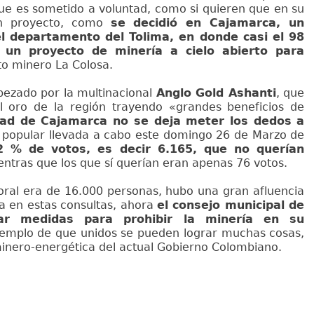
ue es sometido a voluntad, como si quieren que en su
 un proyecto, como
se decidió en Cajamarca, un
l departamento del Tolima, en donde casi el 98
un proyecto de minería a cielo abierto para
to minero La Colosa.
bezado por la multinacional
Anglo Gold Ashanti
, que
l oro de la región trayendo «grandes beneficios de
ad de Cajamarca no se deja meter los dedos a
a popular llevada a cabo este domingo 26 de Marzo de
2 % de votos, es decir 6.165, que no querían
entras que los que sí querían eran apenas 76 votos.
toral era de 16.000 personas, hubo una gran afluencia
a en estas consultas, ahora
el consejo municipal de
ar medidas para prohibir la minería en su
jemplo de que unidos se pueden lograr muchas cosas,
inero-energética del actual Gobierno Colombiano.