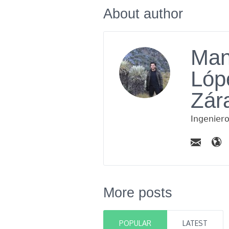
About author
Man
Lóp
Zár
Ingenier
More posts
POPULAR
LATEST