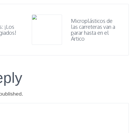
Microplásticos de
s: ¡Los
las carreteras van a
giados!
parar hasta en el
Ártico
eply
published.