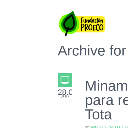
Archive for
Minamb
28.05
para r
2017
Tota
BY
MANUEL GINALBERT Z