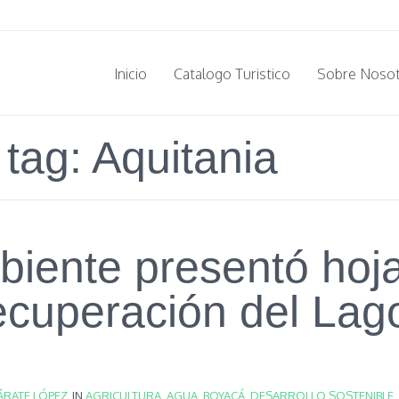
Inicio
Catalogo Turistico
Sobre Noso
 tag: Aquitania
iente presentó hoja
ecuperación del Lag
ÁRATE LÓPEZ
IN
AGRICULTURA
,
AGUA
,
BOYACÁ
,
DESARROLLO SOSTENIBLE
,