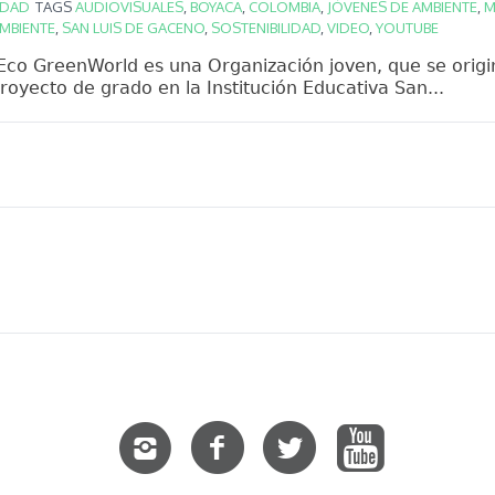
IDAD
TAGS
AUDIOVISUALES
,
BOYACA
,
COLOMBIA
,
JÓVENES DE AMBIENTE
,
M
MBIENTE
,
SAN LUIS DE GACENO
,
SOSTENIBILIDAD
,
VIDEO
,
YOUTUBE
Eco GreenWorld es una Organización joven, que se origi
yecto de grado en la Institución Educativa San...