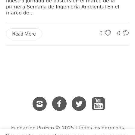
nuestra jornada de posters en el marco de la
primera Semana de Ingeniería Ambiental En el
marco de...
0
0
Read More
Fundación ProEco © 2025 | Todos los derechos
reservados.