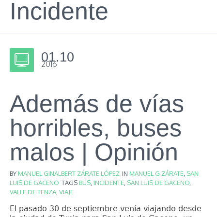
Incidente
01.10
2016
Además de vías
horribles, buses
malos | Opinión
BY
MANUEL GINALBERT ZÁRATE LÓPEZ
IN
MANUEL G ZÁRATE
,
SAN
LUIS DE GACENO
TAGS
BUS
,
INCIDENTE
,
SAN LUIS DE GACENO
,
VALLE DE TENZA
,
VIAJE
El pasado 30 de septiembre venía viajando desde