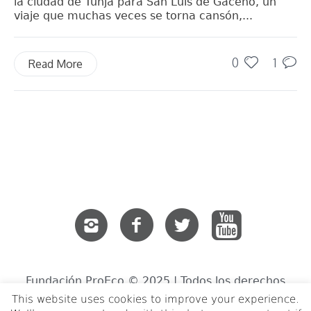
la ciudad de Tunja para San Luis de Gaceno, un
viaje que muchas veces se torna cansón,...
0
1
Read More
Fundación ProEco © 2025 | Todos los derechos
reservados.
This website uses cookies to improve your experience.