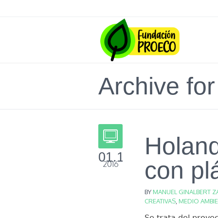
Archive for
Holand
01.12
con pl
2016
BY
MANUEL GINALBERT Z
CREATIVAS
,
MEDIO AMBI
Se trata del proye