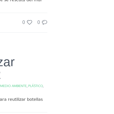
0
0
zar
2
,
MEDIO AMBIENTE
,
PLÁSTICO
,
a reutilizar botellas