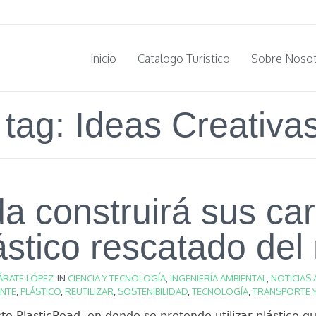
Inicio
Catalogo Turistico
Sobre Noso
 tag: Ideas Creativa
a construirá sus car
ástico rescatado del
ÁRATE LÓPEZ
IN
CIENCIA Y TECNOLOGÍA
,
INGENIERÍA AMBIENTAL
,
NOTICIAS 
ENTE
,
PLÁSTICO
,
REUTILIZAR
,
SOSTENIBILIDAD
,
TECNOLOGÍA
,
TRANSPORTE Y
cto PlasticRoad, en donde se pretende utilizar plástico q