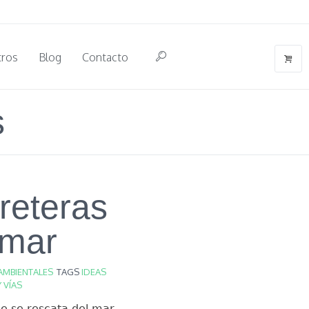
tros
Blog
Contacto
s
reteras
 mar
AMBIENTALES
TAGS
IDEAS
 VÍAS
ue se rescata del mar