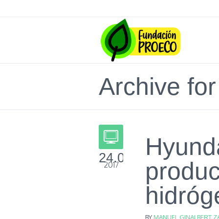
Archive for
Hyunda
24.06
produc
2017
hidróg
BY
MANUEL GINALBERT Z