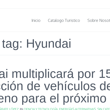
Inicio
Catalogo Turistico
Sobre Noso
 tag: Hyundai
i multiplicará por 15
ción de vehículos d
eno para el próximo
ÁRATE LÓPEZ
IN
CIENCIA Y TECNOLOGÍA
,
ENERGÍAS ALTERNATIVAS
,
SIN CAT