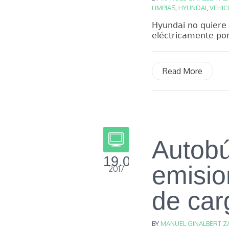
LIMPIAS
,
HYUNDAI
,
VEHI
Hyundai no quiere 
eléctricamente por
Read More
Autobú
19.06
emisio
2017
de car
BY
MANUEL GINALBERT Z