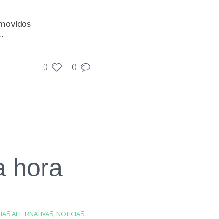
 movidos
..
0
0
a hora
ÍAS ALTERNATIVAS
,
NOTICIAS