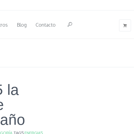
tros
Blog
Contacto
 la
e
 año
EGORÍA
TAGS
ENERGIAS