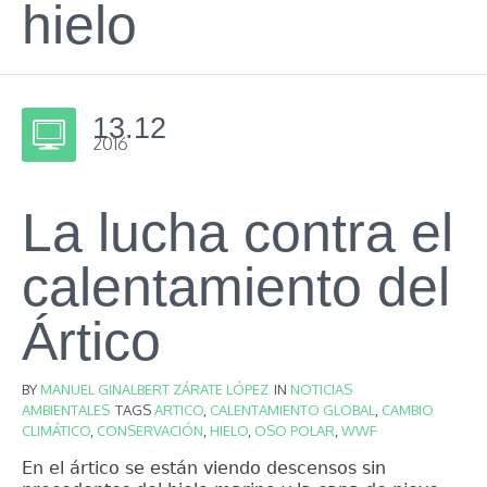
hielo
13.12
2016
La lucha contra el
calentamiento del
Ártico
BY
MANUEL GINALBERT ZÁRATE LÓPEZ
IN
NOTICIAS
AMBIENTALES
TAGS
ARTICO
,
CALENTAMIENTO GLOBAL
,
CAMBIO
CLIMÁTICO
,
CONSERVACIÓN
,
HIELO
,
OSO POLAR
,
WWF
En el ártico se están viendo descensos sin