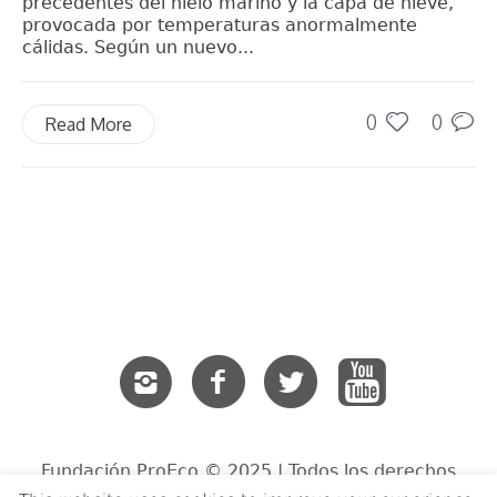
precedentes del hielo marino y la capa de nieve,
provocada por temperaturas anormalmente
cálidas. Según un nuevo...
0
0
Read More
Fundación ProEco © 2025 | Todos los derechos
reservados.