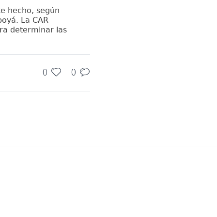
te hecho, según
aboyá. La CAR
ara determinar las
0
0