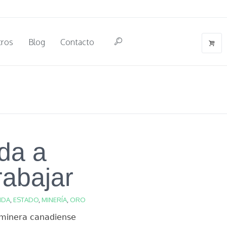
tros
Blog
Contacto
da a
rabajar
NDA
,
ESTADO
,
MINERÍA
,
ORO
a minera canadiense