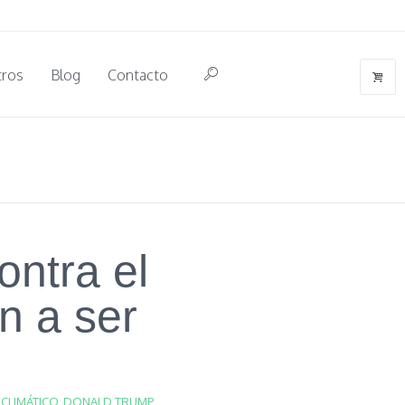
tros
Blog
Contacto
ontra el
n a ser
CLIMÁTICO
,
DONALD TRUMP
,