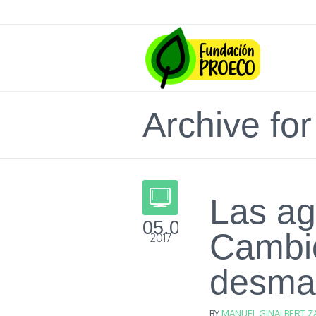
Archive for
Las ag
05.02
Cambio
2017
desma
BY
MANUEL GINALBERT Z