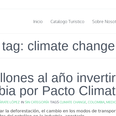
Inicio
Catalogo Turistico
Sobre Noso
 tag: climate change
llones al año inverti
ia por Pacto Climat
ÁRATE LÓPEZ
IN
SIN CATEGORÍA
TAGS
CLIMATE CHANGE
,
COLOMBIA
,
MEDIO
tar la deforestación, el cambio en los modos de transpor