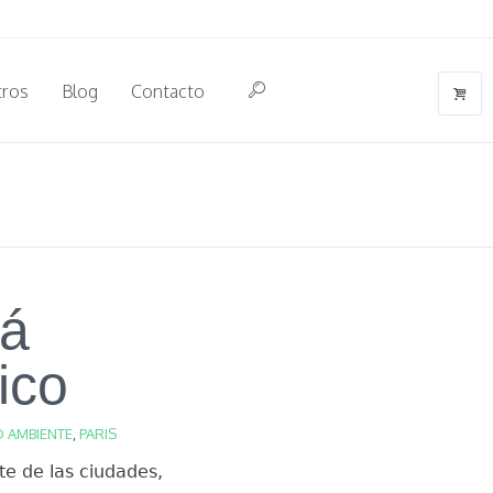
tros
Blog
Contacto
rá
ico
 AMBIENTE
,
PARIS
te de las ciudades,